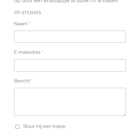
op door een whatsappje te sturen of te bellen!
06-37231525
Naam *
E-mailadres *
Bericht *
Stuur mij een kopie