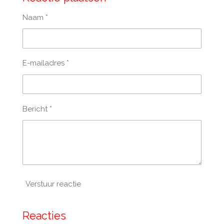
b
a
o
g
Naam *
o
r
k
a
m
E-mailadres *
Bericht *
Verstuur reactie
Reacties